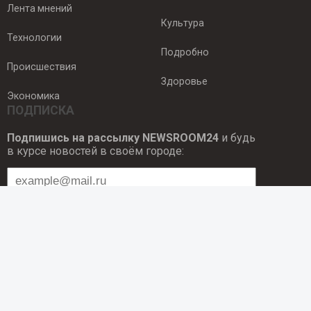
Лента мнений
Культура
Технологии
Подробно
Происшествия
Здоровье
Экономика
ПОДПИСКА
Подпишись на рассылку NEWSROOM24
и будь
в курсе новостей в своём городе:
Подписаться
© 2012 - 2025 ООО "Ньюсрум" (ИА Newsroom24 (Ньюсрум24).
Учредитель — ООО "Ньюсрум"
Свидетельство о регистрации СМИ ИА № ФС 77 - 45920 от 22.07.2011г.
выдано Федеральной службой по надзору в сфере связи,
информационных технологий и массовый коммуникаций.