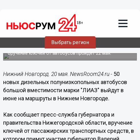
Общество
20.05.2017
09:55
50 новых автобусов выйдут в июне на
Выбрать регион
маршруты в Нижнем Новгороде
Вручение ключей от автобусов пройдет 22 мая.
Нижний Новгород. 20 мая. NewsRoom24.ru -
50
новых дизельных полунизкопольных автобусов
большой вместимости марки "ЛИАЗ" выйдут в
июне на маршруты в Нижнем Новгороде.
Как сообщает пресс-служба губернатора и
правительства Нижегородской области, вручение
ключей от пассажирских транспортных средств, в
котором примут участие губернатор Валерий