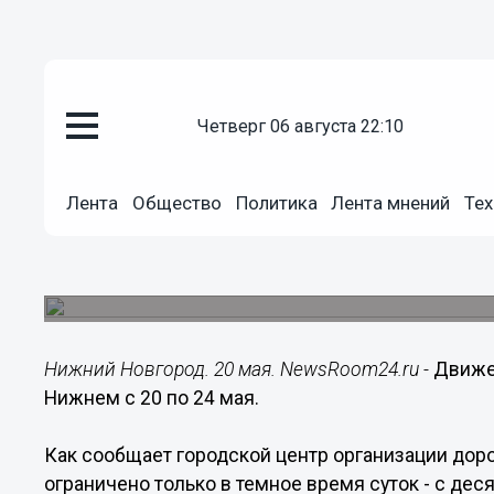
четверг 06 августа 22:10
Общество
20.05.2017
00:24
Лента
Общество
Политика
Лента мнений
Тех
Движение по Мызинскому мост
мая
Ограничения будут действовать по 24 мая.
Нижний Новгород. 20 мая. NewsRoom24.ru -
Движе
Нижнем с 20 по 24 мая.
Как сообщает городской центр организации дор
ограничено только в темное время суток - с деся