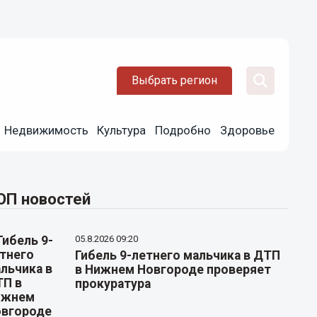
Выбрать регион
Недвижимость
Культура
Подробно
Здоровье
ОП новостей
05.8.2026 09:20
Гибель 9-летнего мальчика в ДТП
в Нижнем Новгороде проверяет
прокуратура