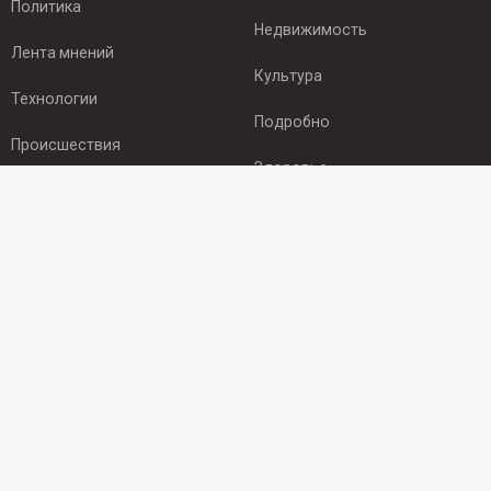
Политика
Недвижимость
Лента мнений
Культура
Технологии
Подробно
Происшествия
Здоровье
Экономика
ПОДПИСКА
Подпишись на рассылку NEWSROOM24
и будь
в курсе новостей в своём городе:
Подписаться
© 2012 - 2025 ООО "Ньюсрум" (ИА Newsroom24 (Ньюсрум24).
Учредитель — ООО "Ньюсрум"