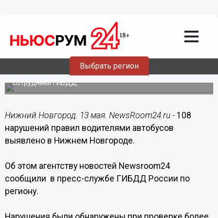
Общество
13.05.2017
09:00
Более ста нарушений правил
водителями автобусов выявлено в
Нижнем Новгороде
Выбрать регион
Профилактическую операцию "Автобус" провели
сотрудники ГИБДД.
Нижний Новгород. 13 мая. NewsRoom24.ru -
108
нарушений правил водителями автобусов
выявлено в Нижнем Новгороде.
Об этом агентству новостей Newsroom24
сообщили в пресс-службе ГИБДД России по
региону.
Нарушения были обнаружены при проверке более