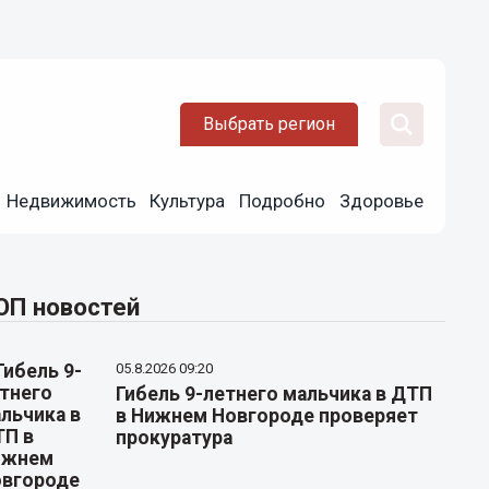
Выбрать регион
Недвижимость
Культура
Подробно
Здоровье
ОП новостей
05.8.2026 09:20
Гибель 9-летнего мальчика в ДТП
в Нижнем Новгороде проверяет
прокуратура