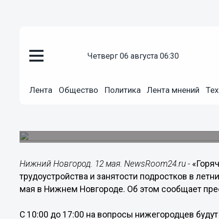
Общество
четверг 06 августа 06:30
12.05.2017
11:00
«Горячая телефонная линия» п
Лента
Общество
Политика
Лента мнений
Тех
и занятости подростков в летн
Нижнем Новгороде
Мероприятие будет проходить с 10:00 до 17:00.
Нижний Новгород. 12 мая. NewsRoom24.ru -
«Горя
трудоустройства и занятости подростков в летн
мая в Нижнем Новгороде. Об этом сообщает пре
С 10:00 до 17:00 на вопросы нижегородцев будут