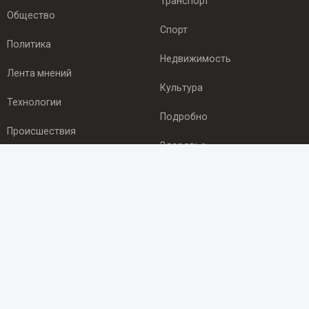
Транспорт
Общество
Спорт
Политика
Недвижимость
Лента мнений
Культура
Технологии
Подробно
Происшествия
Здоровье
Экономика
ПОДПИСКА
Подпишись на рассылку NEWSROOM24
и будь
в курсе новостей в своём городе:
Подписаться