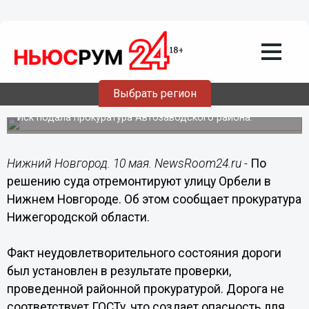
Общество
10.05.2017
10:39
По решению суда отремонтируют
Выбрать регион
улицу Орбели в Нижнем Новгороде
Иск подала прокуратура Автозаводского района.
Нижний Новгород. 10 мая. NewsRoom24.ru -
По
решению суда отремонтируют улицу Орбели в
Нижнем Новгороде. Об этом сообщает прокуратура
Нижегородской области.
Факт неудовлетворительного состояния дороги
был установлен в результате проверки,
проведенной районной прокуратурой. Дорога не
соответствует ГОСТу, что создает опасность для