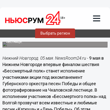
05.05.2017
17:53
«Катюшу» и «День Победы» споют
участники «Бессмертного полка» у
катера «Герой» 9 мая
Выбрать регион
Впервые финалом шествия станет исполнение песен
Победы и общее фотографирование на Чкаловской
лестнице.
Нижний Новгород. 05 мая. NewsRoom24.ru -
9 мая в
Нижнем Новгороде впервые финалом шествия
«Бессмертный полк» станет исполнение
участниками акции под аккомпанемент
Губернского оркестра песен Победы и общее
фотографирование на Чкаловской лестнице. В
исполнении участников «Бессмертного полка» над
Волгой прозвучат всем известные и любимые
песни «Катюша» и «День Победы». Об этом