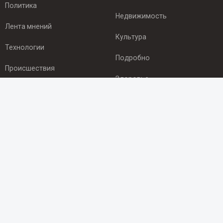
Политика
Недвижимость
Лента мнений
Культура
Технологии
Подробно
Происшествия
Здоровье
Экономика
ПОДПИСКА
Подпишись на рассылку NEWSROOM24
и будь
в курсе новостей в своём городе:
Подписаться
© 2012 - 2025 ООО "Ньюсрум" (ИА Newsroom24 (Ньюсрум24).
Учредитель — ООО "Ньюсрум"