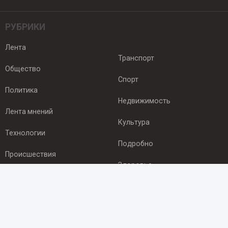
РУБРИКИ
Лента
Транспорт
Общество
Спорт
Политика
Недвижимость
Лента мнений
Культура
Технологии
Подробно
Происшествия
Здоровье
Экономика
ПОДПИСКА
Подпишись на рассылку NEWSROOM24
и будь
в курсе новостей в своём городе: