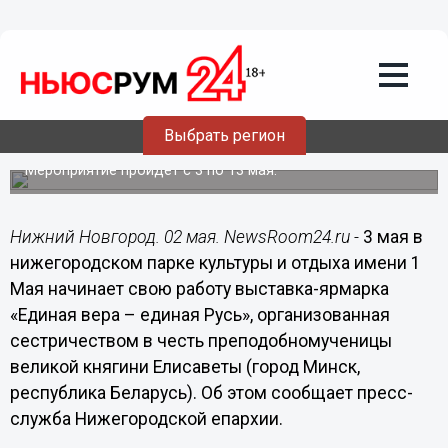
Общество
02.05.2017
18:06
Выставка-ярмарка «Единая вера –
единая Русь» пройдет в парке
Выбрать регион
культуры и отдыха имени 1 Мая
Мероприятие пройдет с 3 по 13 мая.
Нижний Новгород. 02 мая. NewsRoom24.ru -
3 мая в
нижегородском парке культуры и отдыха имени 1
Мая начинает свою работу выставка-ярмарка
«Единая вера – единая Русь», организованная
сестричеством в честь преподобномученицы
великой княгини Елисаветы (город Минск,
республика Беларусь). Об этом сообщает пресс-
служба Нижегородской епархии.