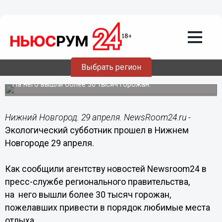
Общество
29.04.2017
16:37
Экологический субботник прошел в
Выбрать регион
Нижнем Новгороде 29 апреля
На него вышли более 30 тысяч горожан.
Нижний Новгород. 29 апреля. NewsRoom24.ru -
Экологический субботник прошел в Нижнем
Новгороде 29 апреля.
Как сообщили агентству новостей Newsroom24 в
пресс-службе регионального правительства,
на него вышли более 30 тысяч горожан,
пожелавших привести в порядок любимые места
отдыха.