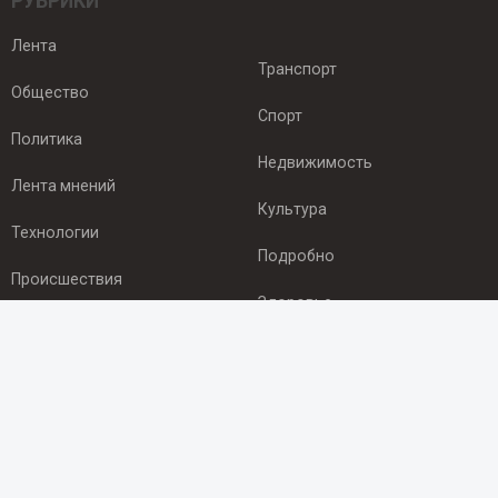
РУБРИКИ
Лента
Транспорт
Общество
Спорт
Политика
Недвижимость
Лента мнений
Культура
Технологии
Подробно
Происшествия
Здоровье
Экономика
ПОДПИСКА
Подпишись на рассылку NEWSROOM24
и будь
в курсе новостей в своём городе: