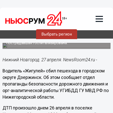
Общество
27.04.2017
10:38
Водитель «Жигулей» сбил пешехода на
обочине встречной полосы в
Выбрать регион
Дзержинске
Пострадавшая госпитализирована.
Нижний Новгород. 27 апреля. NewsRoom24.ru -
Водитель «Жигулей» сбил пешехода в городском
округе Дзержинск. Об этом сообщает отдел
пропаганды безопасности дорожного движения и
орг-аналитической работы УГИБДД ГУ МВД РФ по
Нижегородской области.
ДТП произошло днем 26 апреля в поселке