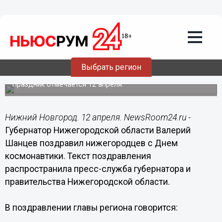
Общество
12.04.2017
09:14
Валерий Шанцев поздравил
Выбрать регион
нижегородцев с Днем космонавтики
Праздник отмечается 12 апреля.
Нижний Новгород. 12 апреля. NewsRoom24.ru -
Губернатор Нижегородской области Валерий
Шанцев поздравил нижегородцев с Днем
космонавтики. Текст поздравления
распространила пресс-служба губернатора и
правительства Нижегородской области.
В поздравлении главы региона говорится: