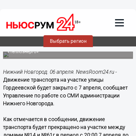
Общество
06.04.2017
11:48
Движение транспорта на участке
улицы Гордеевской будет закрыто с 7
апреля
Выбрать регион
Изменения вносятся в связи с проведением работ ОАО
«Теплоэнерго».
Нижний Новгород. 06 апреля. NewsRoom24.ru -
Движение транспорта на участке улицы
Гордеевской будет закрыто с 7 апреля, сообщает
Управление по работе со СМИ администрации
Нижнего Новгорода.
Как отмечается в сообщении, движение
транспорта будет прекращено на участке между
домами №14 и №61г в период с 20:00 7 апреля до