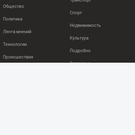
Транспорт
Общество
Спорт
Политика
Недвижимость
Лента мнений
Культура
Технологии
Подробно
Происшествия
Здоровье
Экономика
ПОДПИСКА
Подпишись на рассылку NEWSROOM24
и будь
в курсе новостей в своём городе:
Подписаться