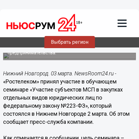
03.03.2017
12:40
«Ростелеком» рассказал
нижегородским предпринимателям об
организации закупок
Обучающий семинар проводился с целью
Выбрать регион
информирования малого и среднего бизнеса о
действующих программах поддержки
предпринимательства.
Нижний Новгород. 03 марта. NewsRoom24.ru -
«Ростелеком» принял участие в обучающем
семинаре «Участие субъектов МСП в закупках
отдельных видов юридических лиц по
федеральному закону №223-ФЗ», который
состоялся в Нижнем Новгороде 2 марта. Об этом
сообщает пресс-служба компании.
Как отмечается в сообщении, цель семинара –