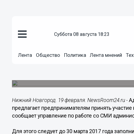
Общество
19.02.2017
09:00
суббота 08 августа 18:23
Администрация Нижнего Новго
предпринимателям принять уча
исследовании
Лента
Общество
Политика
Лента мнений
Тех
Департамент экономического развития, предпр
Нижнего Новгорода предлагает руководителям 
в ежегодном исследовании развития бизнеса.
Нижний Новгород. 19 февраля. NewsRoom24.ru -
А
предлагает предпринимателям принять участие 
сообщает управление по работе со СМИ админи
Для этого следует до 30 марта 2017 года запол