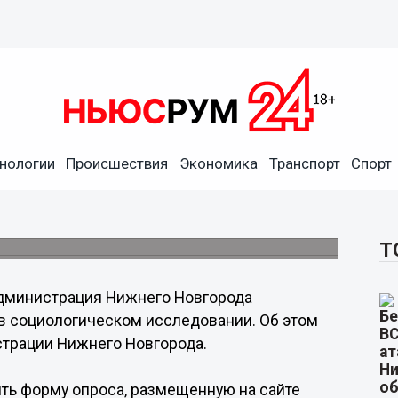
рода предлагает
стие в социологическом
нологии
Происшествия
Экономика
Транспорт
Спорт
инимательства и закупок администрации
малых предприятий города принять участие
Т
дминистрация Нижнего Новгорода
в социологическом исследовании. Об этом
страции Нижнего Новгорода.
нить форму опроса, размещенную на сайте