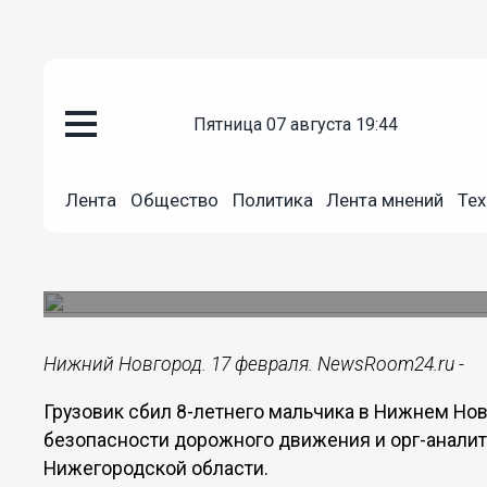
пятница 07 августа 19:44
Общество
Лента
Общество
Политика
Лента мнений
Тех
17.02.2017
13:36
Грузовик сбил 8-летнего маль
ДТП произошло на пешеходном переходе.
Нижний Новгород. 17 февраля. NewsRoom24.ru -
Грузовик сбил 8-летнего мальчика в Нижнем Но
безопасности дорожного движения и орг-анал
Нижегородской области.