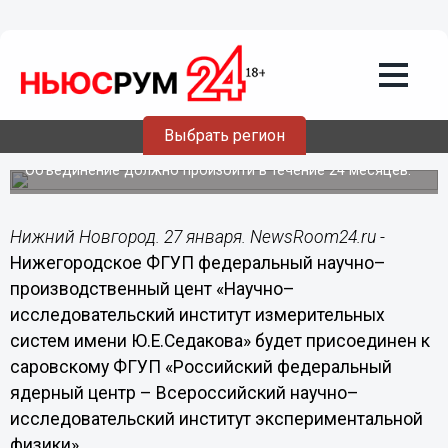
Общество
27.01.2017
16:34
Нижегородский НИИИС имени
Седакова будет присоединен к
Выбрать регион
саровскому РФЯЦ ВНИИЭФ
Объединение должно произойти в течение 24 месяцев.
Нижний Новгород. 27 января. NewsRoom24.ru -
Нижегородское ФГУП федеральный научно–
производственный цент «Научно–
исследовательский институт измерительных
систем имени Ю.Е.Седакова» будет присоединен к
саровскому ФГУП «Российский федеральный
ядерный центр – Всероссийский научно–
исследовательский институт экспериментальной
физики».