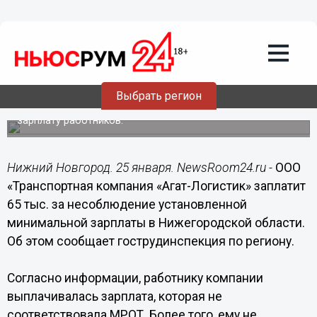
Общество
25.01.2017
17:47
Нижегородскую транспортную
компанию «Агат-логистик»
оштрафовали на 65 тыс. рублей
Выбрать регион
Компания не соблюдала установленную минимальную
зарплату работников.
Нижний Новгород. 25 января. NewsRoom24.ru -
ООО
«Транспортная компания «Агат-Логистик» заплатит
65 тыс. за несоблюдение установленной
минимальной зарплаты в Нижегородской области.
Об этом сообщает гострудинспекция по региону.
Согласно информации, работнику компании
выплачивалась зарплата, которая не
соответствовала МРОТ. Более того, ему не