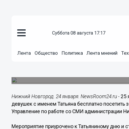
суббота 08 августа 17:17
Общество
24.01.2017
18:14
Лента
Общество
Политика
Лента мнений
Тех
Татьяны смогут бесплатно пос
в день своих именин
Акция станет первой в списке праздничных мер
Нижний Новгород. 24 января. NewsRoom24.ru -
25 
девушек с именем Татьяна бесплатно посетить 
Управление по работе со СМИ администрации Н
Мероприятие приурочено к Татьяниному дню и с