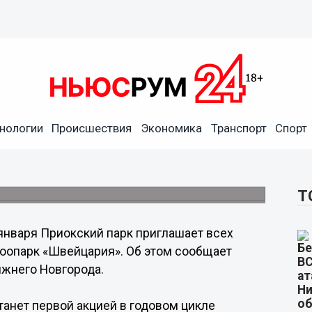
нологии
Происшествия
Экономика
Транспорт
Спорт
етить зоопарк «Швейцария»
оприятий по случаю 20-летия зоопарка.
Т
января Приокский парк приглашает всех
зоопарк «Швейцария». Об этом сообщает
ижнего Новгорода.
танет первой акцией в годовом цикле