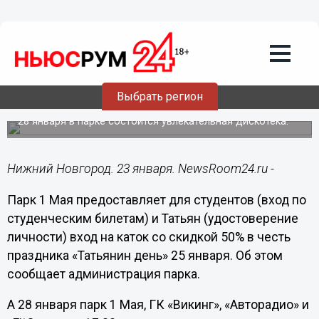
Общество
23.01.2017
14:36
Парк 1 Мая предоставляет студентам и
Выбрать регион
Татьянам скидку в 50% 25 января
28 января в парке состоится увлекательная дискотека.
Нижний Новгород. 23 января. NewsRoom24.ru -
Парк 1 Мая предоставляет для студентов (вход по
студенческим билетам) и Татьян (удостоверение
личности) вход на каток со скидкой 50% в честь
праздника «Татьянин день» 25 января. Об этом
сообщает администрация парка.
А 28 января парк 1 Мая, ГК «Викинг», «Авторадио» и