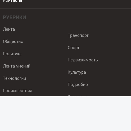
Контакты
РУБРИКИ
Лента
Транспорт
Общество
Спорт
Политика
Недвижимость
Лента мнений
Культура
Технологии
Подробно
Происшествия
Здоровье
Экономика
ПОДПИСКА
Подпишись на рассылку NEWSROOM24
и будь
в курсе новостей в своём городе: