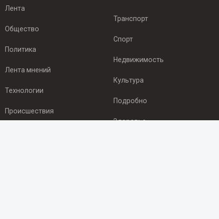
Лента
Транспорт
Общество
Спорт
Политика
Недвижимость
Лента мнений
Культура
Технологии
Подробно
Происшествия
Здоровье
Экономика
ПОДПИСКА
Подпишись на рассылку NEWSROOM24
и будь
в курсе новостей в своём городе:
Подписаться