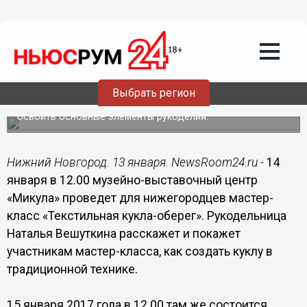
Общество
13.01.2017
11:49
Мастер-классы выходного дня
состоятся в Московском районе
Выбрать регион
На занятиях опытные мастера помогут нижегородцам
освоить основные элементы рукоделия.
Нижний Новгород. 13 января. NewsRoom24.ru -
14
января в 12.00 музейно-выставочный центр
«Микула» проведет для нижегородцев мастер-
класс «Текстильная кукла-оберег». Рукодельница
Наталья Вешуткина расскажет и покажет
участникам мастер-класса, как создать куклу в
традиционной технике.
15 января 2017 года в 12.00 там же состоится