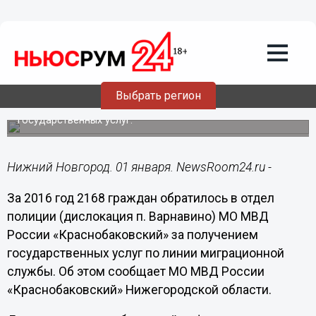
01.01.2017
08:39
Полицейские Варнавинского района за
год предоставили более 2 тысяч
госуслуг
Выбрать регион
Каждый заявитель при обращении в ОВД заполнил
опросную форму о качестве предоставления
государственных услуг.
Нижний Новгород. 01 января. NewsRoom24.ru -
За 2016 год 2168 граждан обратилось в отдел
полиции (дислокация п. Варнавино) МО МВД
России «Краснобаковский» за получением
государственных услуг по линии миграционной
службы. Об этом сообщает МО МВД России
«Краснобаковский» Нижегородской области.