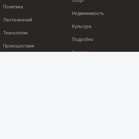
Спорт
Политика
Недвижимость
Лента мнений
Культура
Технологии
Подробно
Происшествия
Здоровье
Экономика
ПОДПИСКА
Подпишись на рассылку NEWSROOM24
и будь
в курсе новостей в своём городе:
Подписаться
© 2012 - 2025 ООО "Ньюсрум" (ИА Newsroom24 (Ньюсрум24).