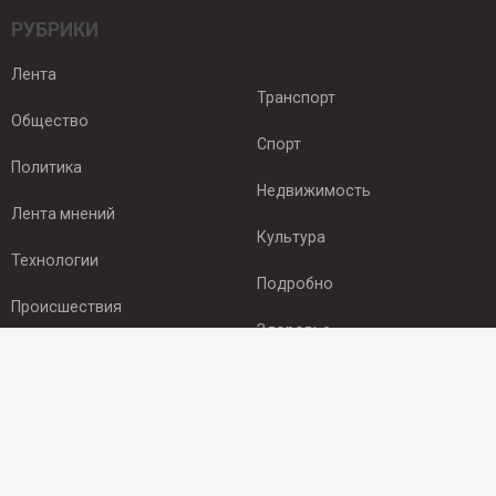
РУБРИКИ
Лента
Транспорт
Общество
Спорт
Политика
Недвижимость
Лента мнений
Культура
Технологии
Подробно
Происшествия
Здоровье
Экономика
ПОДПИСКА
Подпишись на рассылку NEWSROOM24
и будь
в курсе новостей в своём городе: