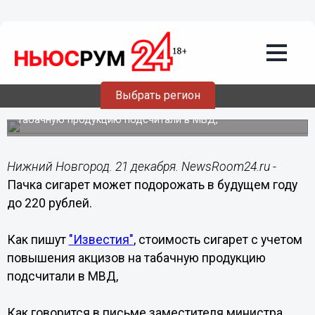
Общество
21.12.2016
08:46
Пачка сигарет может подорожать в
будущем году до 220 рублей
Выбрать регион
Стоимость сигарет с учетом повышения акцизов на
табачную продукцию подсчитали в МВД,
Нижний Новгород. 21 декабря. NewsRoom24.ru -
Пачка сигарет может подорожать в будущем году
до 220 рублей.
Как пишут
"Известия"
, стоимость сигарет с учетом
повышения акцизов на табачную продукцию
подсчитали в МВД,
Как говорится в письме заместителя министра