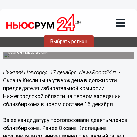
Общество
17.12.2016
11:44
Оксана Кислицына утверждена в
должности председателя избиркома
Нижегородской области
Выбрать регион
Заместителем председателя облизбиркома выбран
Сергей Извольский.
Нижний Новгород. 17 декабря. NewsRoom24.ru -
Оксана Кислицына утверждена в должности
председателя избирательной комиссии
Нижегородской области на первом заседании
облизбиркома в новом составе 16 декабря.
За ее кандидатуру проголосовали девять членов
облизбиркома. Ранее Оксана Кислицына
возглавляла организационно – кадровый отдел