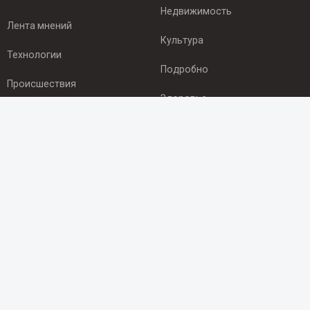
Недвижимость
Лента мнений
Культура
Технологии
Подробно
Происшествия
Здоровье
Экономика
ПОДПИСКА
Подпишись на рассылку NEWSROOM24
и будь
в курсе новостей в своём городе:
Подписаться
© 2012 - 2025 ООО "Ньюсрум" (ИА Newsroom24 (Ньюсрум24).
Учредитель — ООО "Ньюсрум"
Свидетельство о регистрации СМИ ИА № ФС 77 - 45920 от 22.07.2011г.