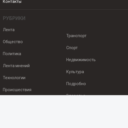
Контакты
РУБРИКИ
Лента
Транспорт
Общество
Спорт
Политика
Недвижимость
Лента мнений
Культура
Технологии
Подробно
Происшествия
Здоровье
Экономика
ПОДПИСКА
Подпишись на рассылку NEWSROOM24
и будь
в курсе новостей в своём городе: