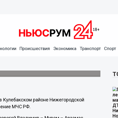
нологии
Происшествия
Экономика
Транспорт
Спорт
Жигулях» в кювет в
Т
 в Кулебакском районе Нижегородской
ление МЧС РФ.