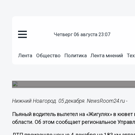
четверг 06 августа 23:07
Общество
05.12.2016
13:30
Лента
Общество
Политика
Лента мнений
Тех
Пьяный водитель вылетел на «
Кулебакском районе
Пострадали два человека.
Нижний Новгород. 05 декабря. NewsRoom24.ru -
Пьяный водитель вылетел на «Жигулях» в кювет
области. Об этом сообщает региональное Управ