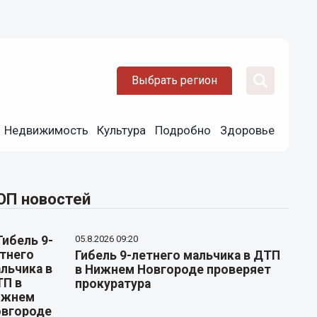
Выбрать регион
Недвижимость
Культура
Подробно
Здоровье
ОП новостей
05.8.2026 09:20
Гибель 9-летнего мальчика в ДТП
в Нижнем Новгороде проверяет
прокуратура