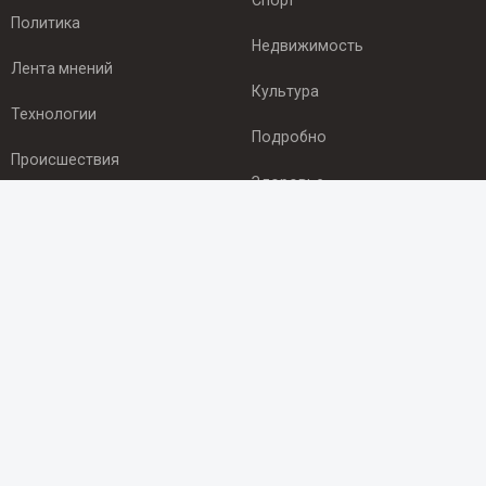
Спорт
Политика
Недвижимость
Лента мнений
Культура
Технологии
Подробно
Происшествия
Здоровье
Экономика
ПОДПИСКА
Подпишись на рассылку NEWSROOM24
и будь
в курсе новостей в своём городе:
Подписаться
© 2012 - 2025 ООО "Ньюсрум" (ИА Newsroom24 (Ньюсрум24).