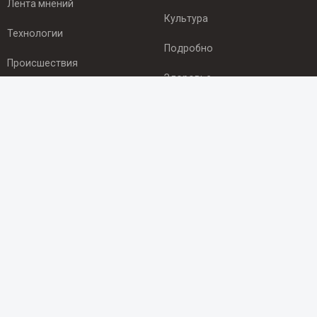
Лента мнений
Культура
Технологии
Подробно
Происшествия
Здоровье
Экономика
ПОДПИСКА
Подпишись на рассылку NEWSROOM24
и будь
в курсе новостей в своём городе:
Подписаться
© 2012 - 2025 ООО "Ньюсрум" (ИА Newsroom24 (Ньюсрум24).
Учредитель — ООО "Ньюсрум"
Свидетельство о регистрации СМИ ИА № ФС 77 - 45920 от 22.07.2011г.
выдано Федеральной службой по надзору в сфере связи,
информационных технологий и массовый коммуникаций.