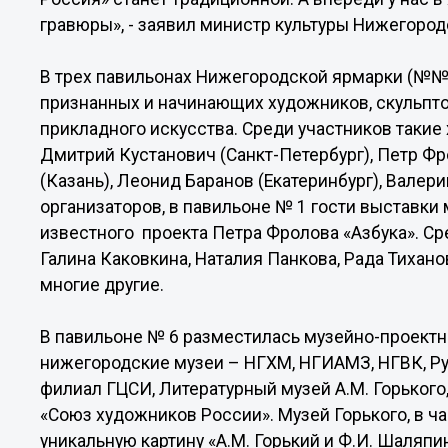
гравюры», - заявил министр культуры Нижегород
В трех павильонах Нижегородской ярмарки (№№ 
признанных и начинающих художников, скульпто
прикладного искусства. Среди участников такие 
Дмитрий Кустанович (Санкт-Петербург), Петр Фр
(Казань), Леонид Баранов (Екатеринбург), Валер
организаторов, в павильоне № 1 гости выставки 
известного проекта Петра Фролова «Азбука». С
Галина Каковкина, Наталия Панкова, Рада Тихан
многие другие.
В павильоне № 6 разместилась музейно-проектна
нижегородские музеи – НГХМ, НГИАМЗ, НГВК, Ру
филиал ГЦСИ, Литературный музей А.М. Горьког
«Союз художников России». Музей Горького, в ча
уникальную картину «А.М. Горький и Ф.И. Шаляпи