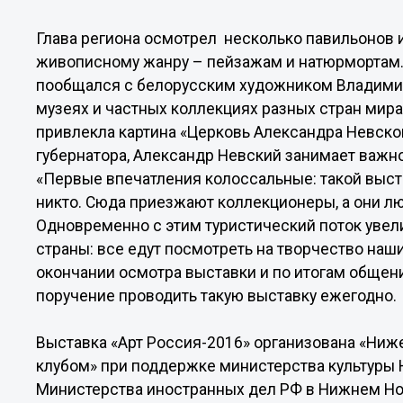
Глава региона осмотрел несколько павильонов
живописному жанру – пейзажам и натюрмортам.
пообщался с белорусским художником Владимир
музеях и частных коллекциях разных стран мира
привлекла картина «Церковь Александра Невског
губернатора, Александр Невский занимает важн
«Первые впечатления колоссальные: такой выста
никто. Сюда приезжают коллекционеры, а они л
Одновременно с этим туристический поток увели
страны: все едут посмотреть на творчество наш
окончании осмотра выставки и по итогам общен
поручение проводить такую выставку ежегодно.
Выставка «Арт Россия-2016» организована «Ни
клубом» при поддержке министерства культуры 
Министерства иностранных дел РФ в Нижнем Но