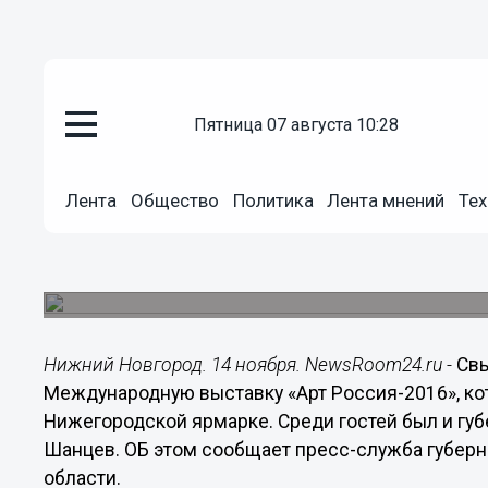
Общество
пятница 07 августа 10:28
14.11.2016
17:19
Свыше 6 тысяч человек посе
Лента
Общество
Политика
Лента мнений
Тех
выставку «Арт Россия-2016» в
выходные
Губернатор дал поручение проводить такие выс
Нижний Новгород. 14 ноября. NewsRoom24.ru -
Свы
Международную выставку «Арт Россия-2016», ко
Нижегородской ярмарке. Среди гостей был и гу
Шанцев. ОБ этом сообщает пресс-служба губерн
области.