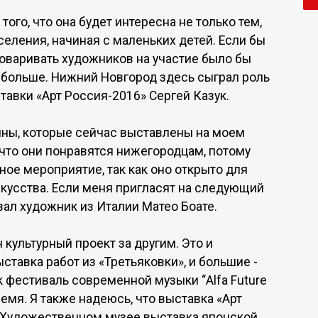
того, что она будет интересна не только тем,
селения, начиная с маленьких детей. Если бы
говаривать художников на участие было бы
 больше. Нижний Новгород здесь сыграл роль
ставки «Арт Россия-2016» Сергей Казук.
тины, которые сейчас выставлены на моем
 что они понравятся нижегородцам, потому
ное мероприятие, так как оно открыто для
искусства. Если меня пригласят на следующий
казал художник из Италии Матео Боате.
культурный проект за другим. Это и
ставка работ из «Третьяковки», и большие -
ак фестиваль современной музыки “Alfa Future
ремя. Я также надеюсь, что выставка «Арт
 в Художественном музее выставка японской