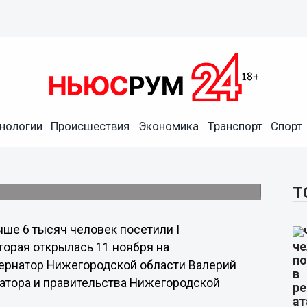
тили Международную
нологии
Происшествия
Экономика
Транспорт
Спорт
 Нижнем Новгороде за
тавки ежегодно.
Т
ше 6 тысяч человек посетили I
торая открылась 11 ноября на
бернатор Нижегородской области Валерий
атора и правительства Нижегородской