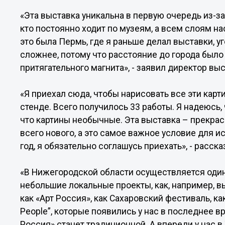
«Эта выставка уникальна в первую очередь из-за 
кто постоянно ходит по музеям, а всем слоям на
это была Пермь, где я раньше делал выставки, у
сложнее, потому что расстояние до города было
притягательного магнита», - заявил директор вы
«Я приехал сюда, чтобы нарисовать все эти кар
стенде. Всего получилось 33 работы. Я надеюсь,
что картины необычные. Эта выставка – прекрас
всего нового, а это самое важное условие для 
год, я обязательно соглашусь приехать», - расс
«В Нижегородской области осуществляется один 
небольшие локальные проекты, как, например, вы
как «Арт Россия», как Сахаровский фестиваль, к
People”, которые появились у нас в последнее в
Россия» станет традиционной. А впереди у нас