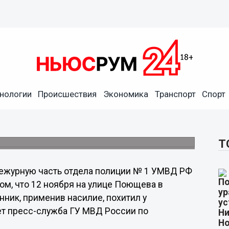
нологии
Происшествия
Экономика
Транспорт
Спорт
тель у прохожего в
ева.
Т
ежурную часть отдела полиции № 1 УМВД РФ
ом, что 12 ноября на улице Поющева в
ник, применив насилие, похитил у
ет пресс-служба ГУ МВД России по