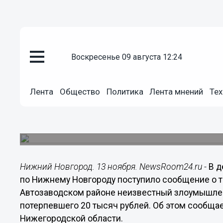
воскресенье 09 августа 12:24
Общество
13.11.2016
20:49
Лента
Общество
Политика
Лента мнений
Тех
20 тысяч рублей отобрал граби
Автозаводском районе
Преступление было совершено на улице Поющ
Нижний Новгород. 13 ноября. NewsRoom24.ru -
В д
по Нижнему Новгороду поступило сообщение о т
Автозаводском районе неизвестный злоумышлен
потерпевшего 20 тысяч рублей. Об этом сообща
Нижегородской области.