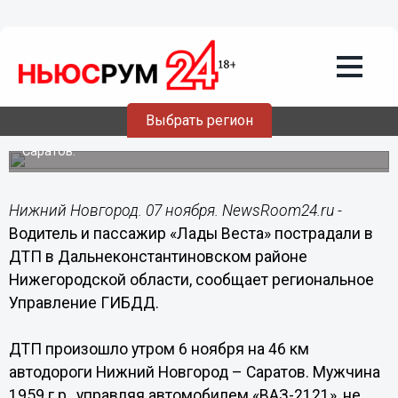
Общество
07.11.2016
15:51
Водитель и пассажир «Лады Веста»
пострадали в ДТП в
Дальнеконстантиновском районе
Выбрать регион
ДТП произошло на автодороге Нижний Новгород –
Саратов.
Нижний Новгород. 07 ноября. NewsRoom24.ru -
Водитель и пассажир «Лады Веста» пострадали в
ДТП в Дальнеконстантиновском районе
Нижегородской области, сообщает региональное
Управление ГИБДД.
ДТП произошло утром 6 ноября на 46 км
автодороги Нижний Новгород – Саратов. Мужчина
1959 г.р., управляя автомобилем «ВАЗ-2121», не