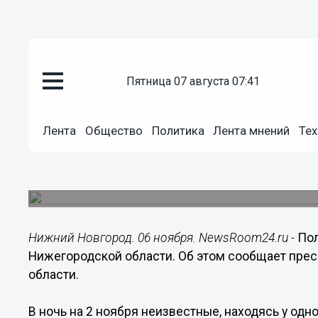
пятница 07 августа 07:41
Общество
06.11.2016
13:12
Лента
Общество
Политика
Лента мнений
Тех
Полицейские задержали автоу
области
Был угнан автомобиль российского производст
Нижний Новгород. 06 ноября. NewsRoom24.ru -
Пол
Нижегородской области. Об этом сообщает пре
области.
В ночь на 2 ноября неизвестные, находясь у одн