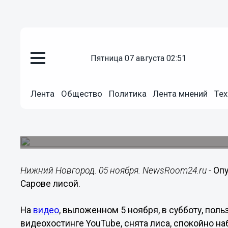
пятница 07 августа 02:51
Общество
Лента
Общество
Политика
Лента мнений
Тех
05.11.2016
18:18
Опубликовано видео с бегающе
Дикое животное заметили уже у двух школ.
Нижний Новгород. 05 ноября. NewsRoom24.ru -
Опу
Сарове лисой.
На
видео
, выложенном 5 ноября, в субботу, по
видеохостинге YouTube, снята лиса, спокойно