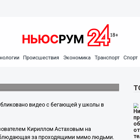
нологии
Происшествия
Экономика
Транспорт
Спорт
й у школы в Сарове лисой
Т
бликовано видео с бегающей у школы в
льзователем Кириллом Астаховым на
 наблюдающая за проходящими мимо людьми.