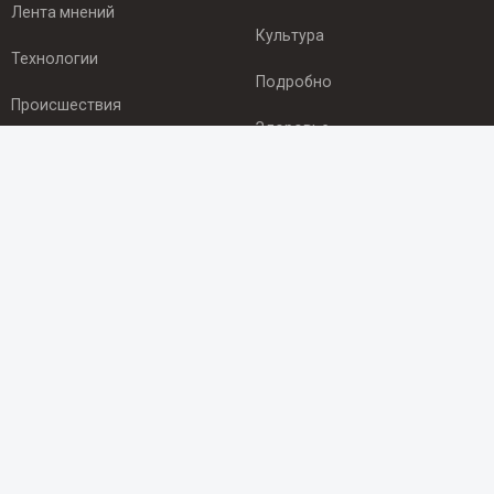
Лента мнений
Культура
Технологии
Подробно
Происшествия
Здоровье
Экономика
ПОДПИСКА
Подпишись на рассылку NEWSROOM24
и будь
в курсе новостей в своём городе:
Подписаться
© 2012 - 2025 ООО "Ньюсрум" (ИА Newsroom24 (Ньюсрум24).
Учредитель — ООО "Ньюсрум"
Свидетельство о регистрации СМИ ИА № ФС 77 - 45920 от 22.07.2011г.
выдано Федеральной службой по надзору в сфере связи,
информационных технологий и массовый коммуникаций.