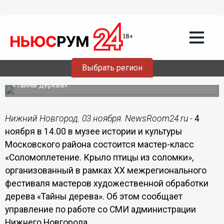
Мастер-классы «Соломоплетение.
Крыло птицы из соломки»,
«Геометрическая резьба по дереву»
состоятся в Московском районе 4 и 6
ноября
Выбрать регион
Встречи организованы в рамках XX межрегионального
фестиваля мастеров художественной обработки дерева
«Тайны дерева».
Нижний Новгород. 03 ноября. NewsRoom24.ru -
4
ноября в 14.00 в музее истории и культуры
Московского района состоится мастер-класс
«Соломоплетение. Крыло птицы из соломки»,
организованный в рамках XX межрегионального
фестиваля мастеров художественной обработки
дерева «Тайны дерева». Об этом сообщает
управление по работе со СМИ администрации
Нижнего Новгорода.