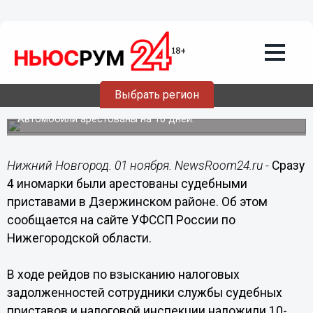
Общество
01.11.2016
14:35
4 иномарки арестованы за неуплату
Выбрать регион
налогов их владельцами в Дзержинске
Автомобили арестованы на 10 дней.
Нижний Новгород. 01 ноября. NewsRoom24.ru -
Сразу
4 иномарки были арестованы судебными
приставами в Дзержинском районе. Об этом
сообщается на сайте УФССП России по
Нижегородской области.
В ходе рейдов по взысканию налоговых
задолженностей сотрудники службы судебных
приставов и налоговой инспекции наложили 10-