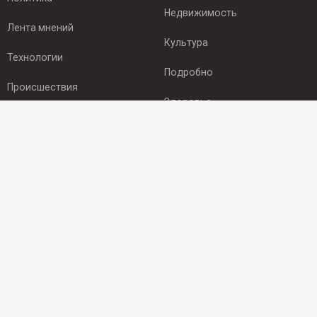
Недвижимость
Лента мнений
Культура
Технологии
Подробно
Происшествия
Здоровье
Экономика
ПОДПИСКА
Подпишись на рассылку NEWSROOM24
и будь
в курсе новостей в своём городе:
Подписаться
© 2012 - 2025 ООО "Ньюсрум" (ИА Newsroom24 (Ньюсрум24).
Учредитель — ООО "Ньюсрум"
Свидетельство о регистрации СМИ ИА № ФС 77 - 45920 от 22.07.2011г.