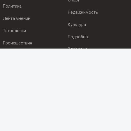
Спорт
Политика
Недвижимость
Лента мнений
Культура
Технологии
Подробно
Происшествия
Здоровье
Экономика
ПОДПИСКА
Подпишись на рассылку NEWSROOM24
и будь
в курсе новостей в своём городе:
Подписаться
© 2012 - 2025 ООО "Ньюсрум" (ИА Newsroom24 (Ньюсрум24).