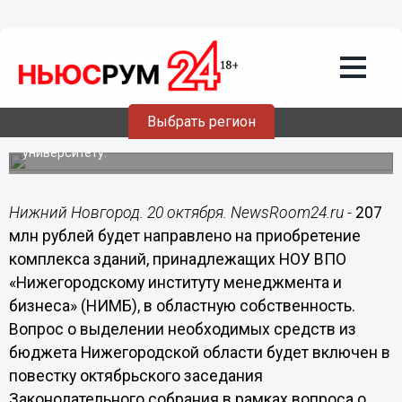
20.10.2016
12:50
207 млн рублей планируется направить
на приобретение здания НИМБа из
бюджета Нижегородской области
Выбрать регион
Здание планируется передать Нижегородскому
государственному инженерно–экономическому
университету.
Нижний Новгород. 20 октября. NewsRoom24.ru -
207
млн рублей будет направлено на приобретение
комплекса зданий, принадлежащих НОУ ВПО
«Нижегородскому институту менеджмента и
бизнеса» (НИМБ), в областную собственность.
Вопрос о выделении необходимых средств из
бюджета Нижегородской области будет включен в
повестку октябрьского заседания
Законодательного собрания в рамках вопроса о