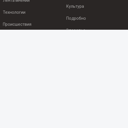
Лента мнений
Культура
Технологии
Подробно
Происшествия
Здоровье
Экономика
ПОДПИСКА
Подпишись на рассылку NEWSROOM24
и будь
в курсе новостей в своём городе:
Подписаться
© 2012 - 2025 ООО "Ньюсрум" (ИА Newsroom24 (Ньюсрум24).
Учредитель — ООО "Ньюсрум"
Свидетельство о регистрации СМИ ИА № ФС 77 - 45920 от 22.07.2011г.
выдано Федеральной службой по надзору в сфере связи,
информационных технологий и массовый коммуникаций.