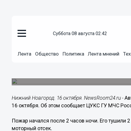
суббота 08 августа 02:42
Общество
Лента
Общество
Политика
Лента мнений
Тех
16.10.2016
18:23
Автомобиль горел в Кстовском
Обгорела крыша и моторный отсек.
Нижний Новгород. 16 октября. NewsRoom24.ru -
Ав
16 октября. Об этом сообщает ЦУКС ГУ МЧС Рос
Пожар начался после 2 часов ночи. Его тушили 
моторный отсек.