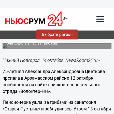
Общество
14.10.2016
14:55
75-летняя Александра Цветкова
пропала и нашлась в Арзамасском
Выбрать регион
районе
Она ходила в лес за грибами.
Нижний Новгород. 14 октября. NewsRoom24.ru -
75-летняя Александра Александровна Цветкова
пропала в Арзамасском районе 12 октября,
сообщается на сайте поисково-спасательного
отряда «Волонтер-НН».
Пенсионерка ушла за грибами из санатория
«Старая Пустынь» и заблудилась. Утром 13 октября