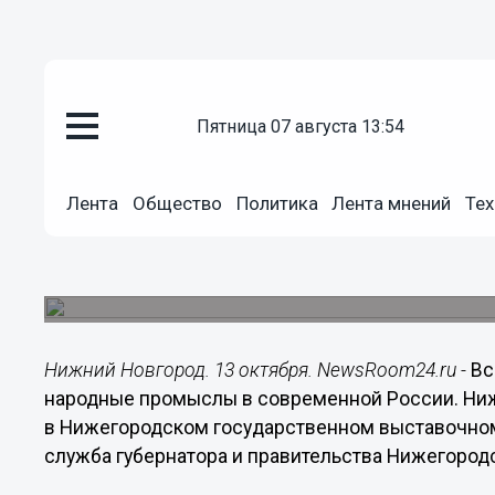
Общество
пятница 07 августа 13:54
13.10.2016
16:26
Всероссийская выставка «Тра
Лента
Общество
Политика
Лента мнений
Тех
промыслы в современной Рос
приглашают» открылась в Ни
Выставка продлится до 11 декабря.
Нижний Новгород. 13 октября. NewsRoom24.ru -
Вс
народные промыслы в современной России. Ни
в Нижегородском государственном выставочном
служба губернатора и правительства Нижегород