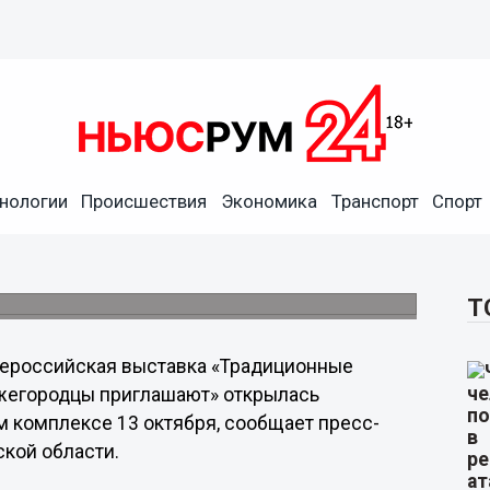
диционные народные
нологии
Происшествия
Экономика
Транспорт
Спорт
сии. Нижегородцы
жнем Новгороде
Т
ероссийская выставка «Традиционные
жегородцы приглашают» открылась
 комплексе 13 октября, сообщает пресс-
ской области.