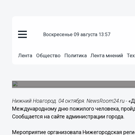
воскресенье 09 августа 13:57
Общество
Лента
Общество
Политика
Лента мнений
Тех
04.10.2016
18:14
«День IT-знаний» пройдет в Н
Мероприятие состоится в Нижегородском автом
Нижний Новгород. 04 октября. NewsRoom24.ru -
«Д
Международному дню пожилого человека, пройд
Сообщается на сайте администрации города.
Мероприятие организовала Нижегородская реги