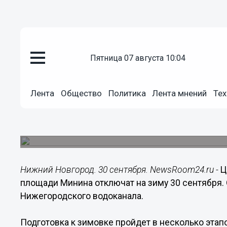
пятница 07 августа 10:04
Общество
30.09.2016
17:27
Лента
Общество
Политика
Лента мнений
Тех
Центральный фонтан Нижнего 
Минина отключат на зиму 30 с
Все работы по консервации фонтана планируетс
Нижний Новгород. 30 сентября. NewsRoom24.ru -
Ц
площади Минина отключат на зиму 30 сентября.
Нижегородского водоканала.
Подготовка к зимовке пройдет в несколько этапо