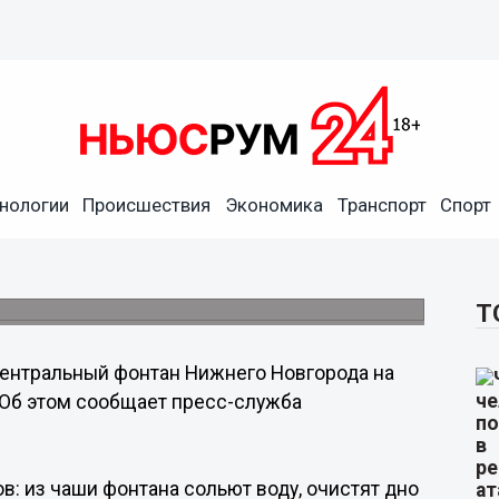
нологии
Происшествия
Экономика
Транспорт
Спорт
Новгорода на площади
ентября
я завершить в течение недели.
Т
ентральный фонтан Нижнего Новгорода на
 Об этом сообщает пресс-служба
в: из чаши фонтана сольют воду, очистят дно