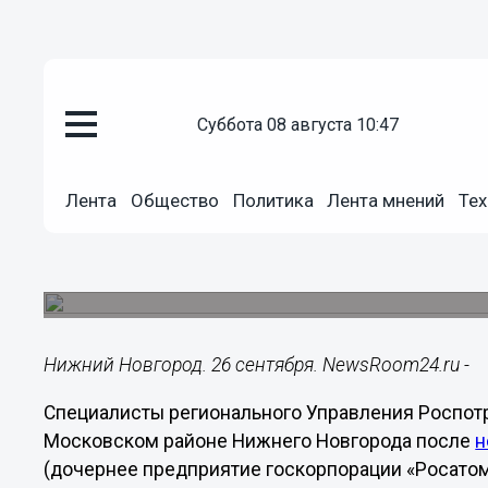
суббота 08 августа 10:47
Общество
26.09.2016
09:59
Лента
Общество
Политика
Лента мнений
Тех
Специалисты Роспотребнадзор
фон в районе ОКМБ
Сейчас он не превышает нормы.
Нижний Новгород. 26 сентября. NewsRoom24.ru -
Специалисты регионального Управления Роспот
Московском районе Нижнего Новгорода после
н
(дочернее предприятие госкорпорации «Росатом