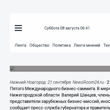
суббота 08 августа 06:41
Общество
21.09.2016
01:30
Лента
Общество
Политика
Лента мнений
Тех
V Международный бизнес-сам
Нижегородской области 21 се
Основная тема саммита в этом году - «Россия: 
Нижний Новгород. 21 сентября. NewsRoom24.ru -
2
Пятого Международного бизнес-саммита. В меро
Нижегородской области Валерий Шанцев, члены 
представители зарубежных бизнес-миссий, инос
сообщает пресс-служба губернатора и правител