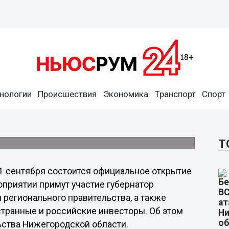
нологии
Происшествия
Экономика
Транспорт
Спорт
мит откроют в
нтября
в будущее вместе».
Т
1 сентября состоится официальное открытие
приятии примут участие губернатор
регионального правительства, а также
транные и российские инвесторы. Об этом
ьства Нижегородской области.