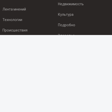
Недвижимость
Лента мнений
Культура
Технологии
Подробно
Происшествия
Здоровье
Экономика
ПОДПИСКА
Подпишись на рассылку NEWSROOM24
и будь
в курсе новостей в своём городе:
Подписаться
© 2012 - 2025 ООО "Ньюсрум" (ИА Newsroom24 (Ньюсрум24).
Учредитель — ООО "Ньюсрум"
Свидетельство о регистрации СМИ ИА № ФС 77 - 45920 от 22.07.2011г.