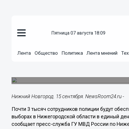
Общество
пятница 07 августа 18:09
15.09.2016
17:22
Полиция предупредила нижегор
Лента
Общество
Политика
Лента мнений
Тех
выборов
В Единый день голосования охрану общественн
ОВД.
Нижний Новгород. 15 сентября. NewsRoom24.ru -
Почти 3 тысяч сотрудников полиции будут обес
выборах в Нижегородской области в единый день
сообщает пресс-служба ГУ МВД России по Ниже