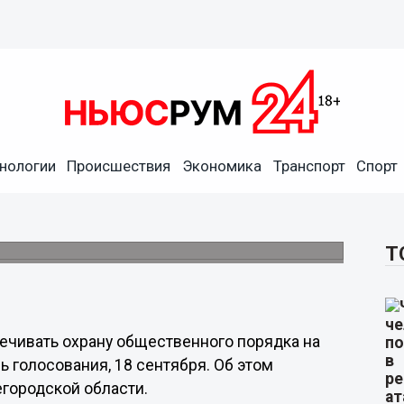
одцев о поведении в день
нологии
Происшествия
Экономика
Транспорт
Спорт
ого порядка обеспечат 2900 сотрудников
Т
печивать охрану общественного порядка на
 голосования, 18 сентября. Об этом
городской области.