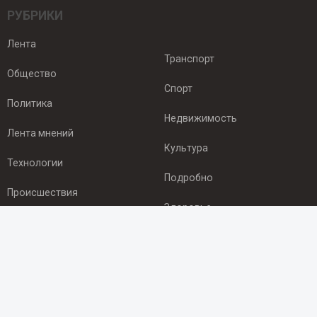
РУБРИКИ
Лента
Транспорт
Общество
Спорт
Политика
Недвижимость
Лента мнений
Культура
Технологии
Подробно
Происшествия
Здоровье
Экономика
ПОДПИСКА
Подпишись на рассылку NEWSROOM24
и будь
в курсе новостей в своём городе: